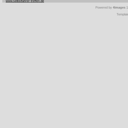
www.selbstfahrer-treffen.de
Powered by
4images
1
Templat