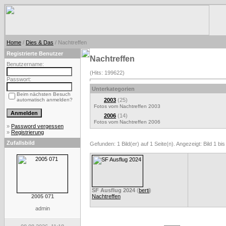
Home
/
Dies & Das
/ Nachtreffen
Registrierte Benutzer
Nachtreffen
Benutzername:
(Hits: 199622)
Passwort:
Unterkategorien
Beim nächsten Besuch
automatisch anmelden?
2003
(25)
Fotos vom Nachtreffen 2003
2006
(14)
Fotos vom Nachtreffen 2006
»
Password vergessen
»
Registrierung
Zufallsbild
Gefunden: 1 Bild(er) auf 1 Seite(n). Angezeigt: Bild 1 bis
SF Ausflug 2024
(
berti
)
2005 071
Nachtreffen
admin