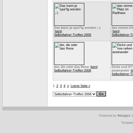
Das kann ja spa?ig werden ;-)
das nenne ic
(
berti
)
(
berti
)
Selbstfahrer-Treffen 2006
Selbstfahrer-T
der, die oder das Rene
(
berti
)
Dicke und D?
Selbstfahrer-Treffen 2006
aneinander
(
b
Selbstfahrer-T
1
2
3
4
»
Letzte Seite »
Powered by
4images
1
Templat