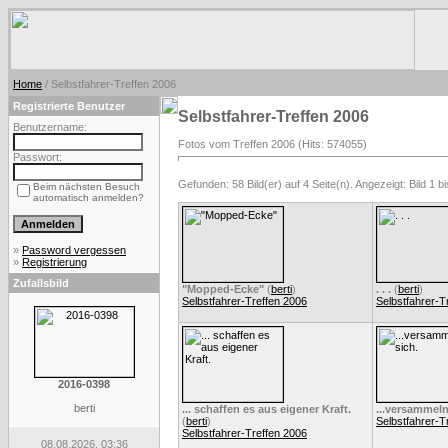
Home
/ Selbstfahrer-Treffen 2006
Registrierte Benutzer
Selbstfahrer-Treffen 2006
Benutzername:
Fotos vom Treffen 2006 (Hits: 574055)
Passwort:
Gefunden: 58 Bild(er) auf 4 Seite(n). Angezeigt: Bild 1 bi
Beim nächsten Besuch
automatisch anmelden?
»
Password vergessen
»
Registrierung
Zufallsbild
"Mopped-Ecke"
(
berti
)
. . .
(
berti
)
Selbstfahrer-Treffen 2006
Selbstfahrer-T
2016-0398
berti
... schaffen es aus eigener Kraft.
...versammeln
(
berti
)
Selbstfahrer-T
Selbstfahrer-Treffen 2006
08.08.2026, 03:36