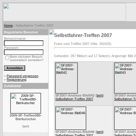
Home
/ Selbstfahrer-Treffen 2007
Registrierte Benutzer
Selbstfahrer-Treffen 2007
Benutzername:
Fotos vom Treffen 2007 (Hits: 392425)
Passwort:
Gefunden: 267 Bild(er) auf 17 Seite(n). Angezeigt: Bild 2
Beim nächsten Besuch
automatisch anmelden?
»
Password vergessen
»
Registrierung
Zufallsbild
SF2007-Andreas-Bild042
(
berti
)
SF2007-Andre
Selbstfahrer-Treffen 2007
Selbstfahrer-T
2009-SF-Treffen080-
Bierkutscher
berti
SF2007-Andreas-Bild046
(
berti
)
SF2007-Andre
Selbstfahrer-Treffen 2007
Selbstfahrer-T