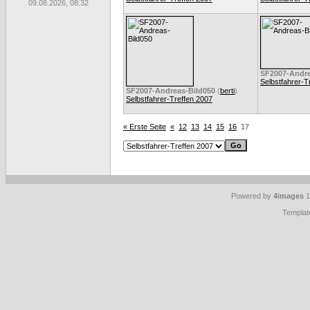
09.08.2026, 08:32
SF2007-Andre
Selbstfahrer-T
SF2007-Andreas-Bild050
(
berti
)
Selbstfahrer-Treffen 2007
« Erste Seite
«
12
13
14
15
16
17
Powered by
4images
1
Templat