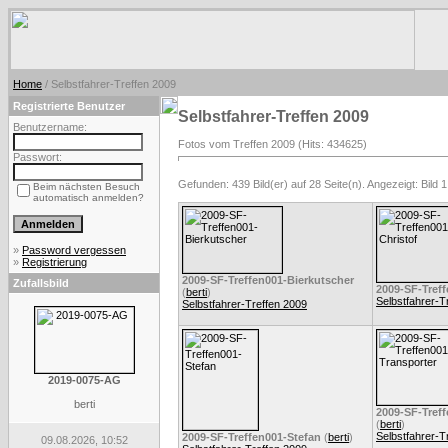
Home
/ Selbstfahrer-Treffen 2009
Registrierte Benutzer
Selbstfahrer-Treffen 2009
Benutzername:
Fotos vom Treffen 2009 (Hits: 434625)
Passwort:
Gefunden: 439 Bild(er) auf 28 Seite(n). Angezeigt: Bild 1
Beim nächsten Besuch
automatisch anmelden?
»
Password vergessen
»
Registrierung
2009-SF-Treffen001-Bierkutscher
Zufallsbild
2009-SF-Treff
(
berti
)
Selbstfahrer-T
Selbstfahrer-Treffen 2009
2019-0075-AG
berti
2009-SF-Treff
(
berti
)
Selbstfahrer-T
2009-SF-Treffen001-Stefan
(
berti
)
09.08.2026, 10:52