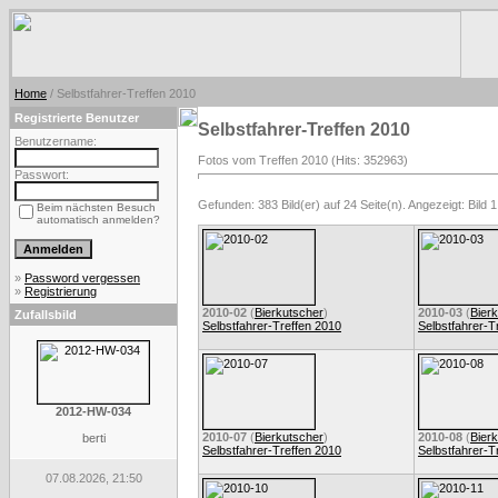
Home
/ Selbstfahrer-Treffen 2010
Registrierte Benutzer
Selbstfahrer-Treffen 2010
Benutzername:
Fotos vom Treffen 2010 (Hits: 352963)
Passwort:
Gefunden: 383 Bild(er) auf 24 Seite(n). Angezeigt: Bild 1
Beim nächsten Besuch
automatisch anmelden?
»
Password vergessen
»
Registrierung
2010-02
(
Bierkutscher
)
2010-03
(
Bier
Zufallsbild
Selbstfahrer-Treffen 2010
Selbstfahrer-T
2012-HW-034
2010-07
(
Bierkutscher
)
2010-08
(
Bier
berti
Selbstfahrer-Treffen 2010
Selbstfahrer-T
07.08.2026, 21:50