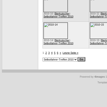
2010-10
(
Bierkutscher
)
2010-11
(
Bierk
Selbstfahrer-Treffen 2010
Selbstfahrer-T
2010-14
(
Bierkutscher
)
2010-15
(
Bier
Selbstfahrer-Treffen 2010
Selbstfahrer-T
1
2
3
4
5
6
»
Letzte Seite »
Powered by
4images
1
Templat