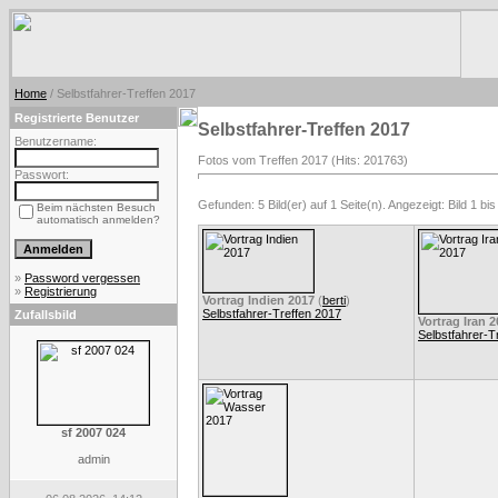
Home
/ Selbstfahrer-Treffen 2017
Registrierte Benutzer
Selbstfahrer-Treffen 2017
Benutzername:
Fotos vom Treffen 2017 (Hits: 201763)
Passwort:
Gefunden: 5 Bild(er) auf 1 Seite(n). Angezeigt: Bild 1 bis
Beim nächsten Besuch
automatisch anmelden?
»
Password vergessen
»
Registrierung
Vortrag Indien 2017
(
berti
)
Selbstfahrer-Treffen 2017
Zufallsbild
Vortrag Iran 
Selbstfahrer-T
sf 2007 024
admin