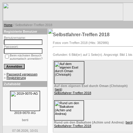
Home
/ Selbstfahrer-Treffen 2018
Registrierte Benutzer
Selbstfahrer-Treffen 2018
Benutzername:
Fotos vom Treffen 2018 (Hits: 382986)
Passwort:
Gefunden: 6 Bild(er) auf 1 Seite(n). Angezeigt: Bild 1 bis
Beim nächsten Besuch
automatisch anmelden?
»
Password vergessen
»
Registrierung
Zufallsbild
Auf dem eigenen Esel durch Oman (Christoph)
(
berti
)
Selbstfahrer-Treffen 2018
2019-0070-AG
berti
Rund um den Baikalsee (Achim und Andrea)
(
berti
Selbstfahrer-Treffen 2018
07.08.2026, 10:01