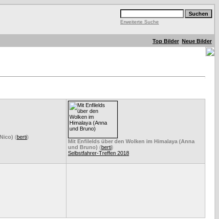
Erweiterte Suche
Top Bilder
Neue Bilder
(Nico)
(
berti
)
Mit Enfilelds über den Wolken im Himalaya (Anna
und Bruno)
(
berti
)
Selbstfahrer-Treffen 2018