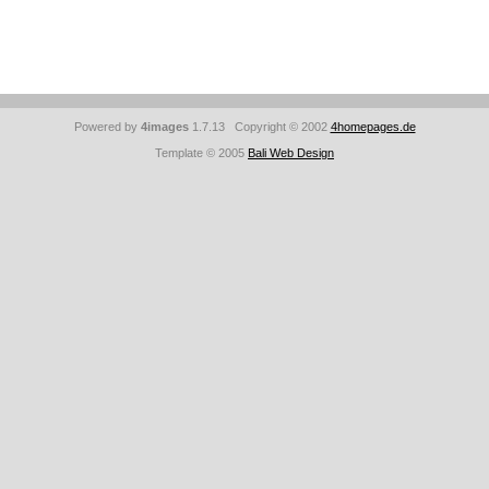
Powered by
4images
1.7.13 Copyright © 2002
4homepages.de
Template © 2005
Bali Web Design