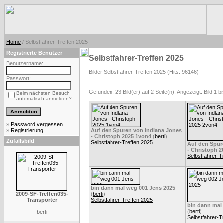
Home
/ Selbstfahrer-Treffen 2025
Registrierte Benutzer
Selbstfahrer-Treffen 2025
Benutzername:
Bilder Selbstfahrer-Treffen 2025 (Hits: 96146)
Passwort:
Gefunden: 23 Bild(er) auf 2 Seite(n). Angezeigt: Bild 1 bi
Beim nächsten Besuch
automatisch anmelden?
»
Password vergessen
»
Registrierung
Auf den Spuren von Indiana Jones
- Christoph 2025 1von4
(
berti
)
Zufallsbild
Selbstfahrer-Treffen 2025
Auf den Spur
- Christoph 
Selbstfahrer-T
bin dann mal weg 001 Jens 2025
2009-SF-Treffen035-
(
berti
)
Transporter
Selbstfahrer-Treffen 2025
bin dann mal
(
berti
)
berti
Selbstfahrer-T