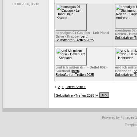
07.08.2026, 06:18
sonstiges 02 
sonstiges 01 Caution - Left Hand
Reisen - Birg
Drive - Krabbe
(
berti
)
Selbstfahrer-T
Selbstfahrer-Treffen 2025
und ich mitten drin - Detlef 002 -
und ich mitten
Shetland
(
berti
)
Hebrieden
(
be
Selbstfahrer-Treffen 2025
Selbstfahrer-T
1
2
»
Letzte Seite »
Powered by
4images
1
Templat