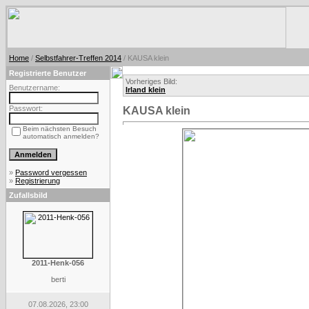
Home
/
Selbstfahrer-Treffen 2014
/ KAUSA klein
Registrierte Benutzer
Vorheriges Bild:
Benutzername:
Irland klein
Passwort:
KAUSA klein
Beim nächsten Besuch
automatisch anmelden?
»
Password vergessen
»
Registrierung
Zufallsbild
2011-Henk-056
berti
07.08.2026, 23:00