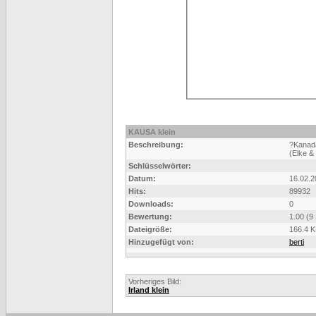
KAUSA klein
Beschreibung:
?Kanad
(Elke &
Schlüsselwörter:
Datum:
16.02.2
Hits:
89932
Downloads:
0
Bewertung:
1.00 (9
Dateigröße:
166.4 
Hinzugefügt von:
berti
Vorheriges Bild:
Irland klein