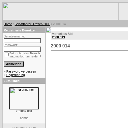
Home
/
Selbstfahrer-Treffen 2000
/ 2000 014
Registrierte Benutzer
Vorheriges Bild:
Benutzername:
2000 013
Passwort:
2000 014
Beim nächsten Besuch
automatisch anmelden?
»
Password vergessen
»
Registrierung
Zufallsbild
sf 2007 081
admin