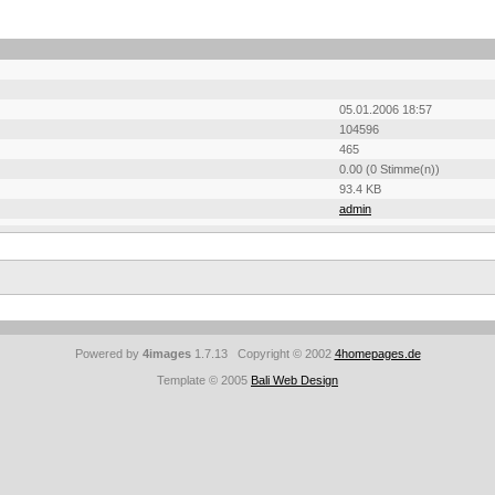
05.01.2006 18:57
104596
465
0.00 (0 Stimme(n))
93.4 KB
admin
Powered by
4images
1.7.13 Copyright © 2002
4homepages.de
Template © 2005
Bali Web Design