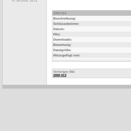
07.08.2026, 16:21
2000 014
Beschreibung:
Schlüsselwörter:
Datum:
Hits:
Downloads:
Bewertung:
Dateigröße:
Hinzugefügt von:
Vorheriges Bild:
2000 013