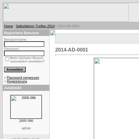
Home
/
Selbstfahrer-Treffen 2014
/ 2014-AD-0001
Registrierte Benutzer
Benutzername:
Passwort:
2014-AD-0001
Beim nächsten Besuch
automatisch anmelden?
»
Password vergessen
»
Registrierung
Zufallsbild
2005 086
admin