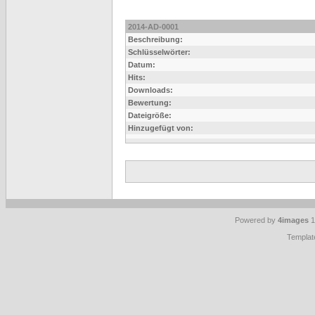
2014-AD-0001
Beschreibung:
Schlüsselwörter:
Datum:
Hits:
Downloads:
Bewertung:
Dateigröße:
Hinzugefügt von:
Powered by
4images
1
Templat