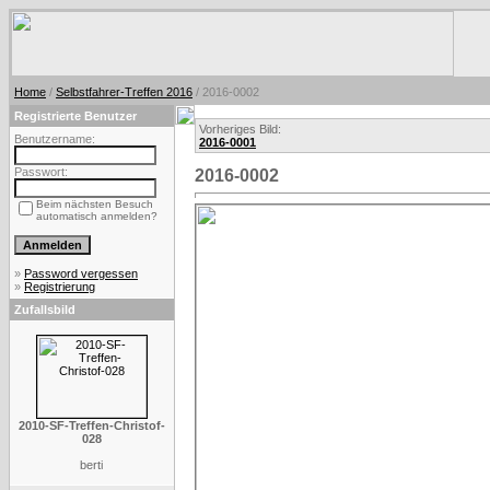
Home
/
Selbstfahrer-Treffen 2016
/ 2016-0002
Registrierte Benutzer
Vorheriges Bild:
Benutzername:
2016-0001
Passwort:
2016-0002
Beim nächsten Besuch
automatisch anmelden?
»
Password vergessen
»
Registrierung
Zufallsbild
2010-SF-Treffen-Christof-
028
berti