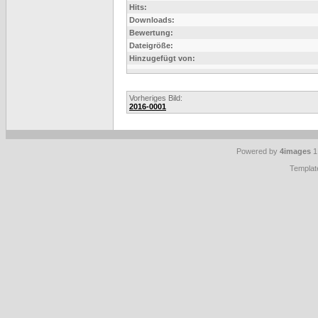
Hits:
Downloads:
Bewertung:
Dateigröße:
Hinzugefügt von:
Vorheriges Bild:
2016-0001
Powered by
4images
1
Templat