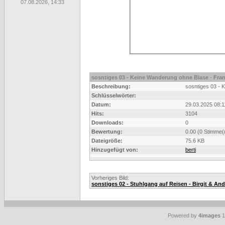
07.08.2026, 14:33
sosntiges 03 - Keine Wanderung ohne Blase - Fran
Beschreibung:
sosntiges 03 - 
Schlüsselwörter:
Datum:
29.03.2025 08:1
Hits:
3104
Downloads:
0
Bewertung:
0.00 (0 Stimme(
Dateigröße:
75.6 KB
Hinzugefügt von:
berti
Vorheriges Bild:
sonstiges 02 - Stuhlgang auf Reisen - Birgit & An
Powered by
4images
1