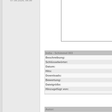
07.08.2026, 06:58
India - Schimmel 003
Beschreibung:
Schlüsselwörter:
Datum:
Hits:
Downloads:
Bewertung:
Dateigröße:
Hinzugefügt von:
Autor: