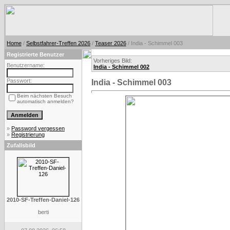
Home
/
Selbstfahrer-Treffen 2026
/
Teaser 2026
/ India - Schimmel 003
Registrierte Benutzer
Vorheriges Bild:
Benutzername:
India - Schimmel 002
Passwort:
India - Schimmel 003
Beim nächsten Besuch
automatisch anmelden?
»
Password vergessen
»
Registrierung
Zufallsbild
2010-SF-Treffen-Daniel-126
berti