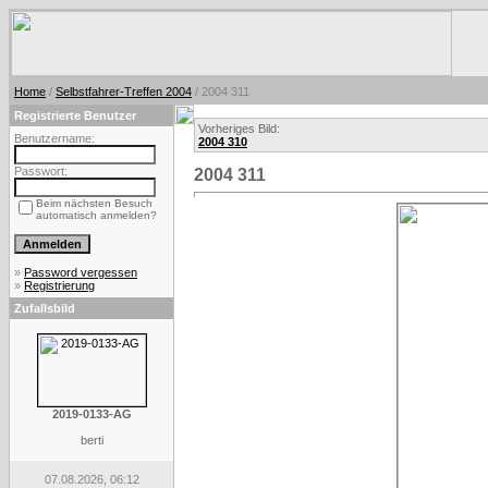
Home
/
Selbstfahrer-Treffen 2004
/ 2004 311
Registrierte Benutzer
Vorheriges Bild:
Benutzername:
2004 310
Passwort:
2004 311
Beim nächsten Besuch
automatisch anmelden?
»
Password vergessen
»
Registrierung
Zufallsbild
2019-0133-AG
berti
07.08.2026, 06:12