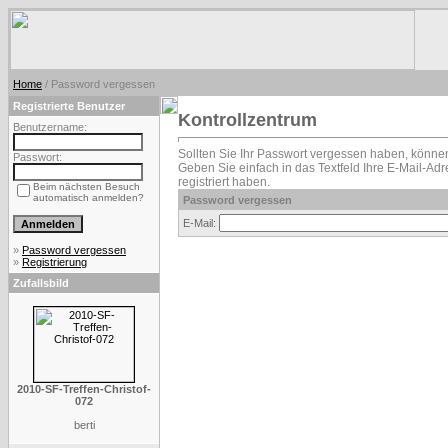
Home
/ Password vergessen
Registrierte Benutzer
Kontrollzentrum
Benutzername:
Sollten Sie Ihr Passwort vergessen haben, können
Passwort:
Geben Sie einfach in das Textfeld Ihre E-Mail-Adre
registriert haben.
Beim nächsten Besuch
automatisch anmelden?
Password vergessen
E-Mail:
»
Password vergessen
»
Registrierung
Zufallsbild
2010-SF-Treffen-Christof-
072
berti