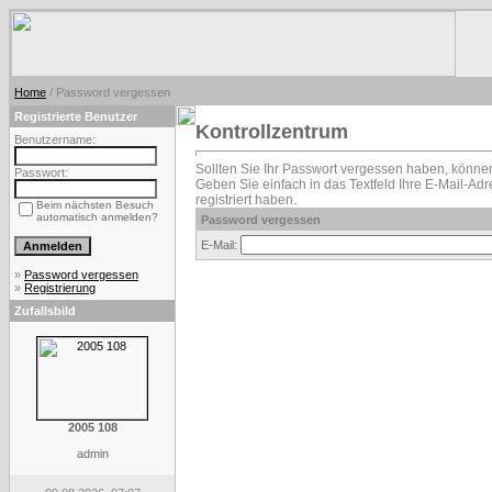
Home
/ Password vergessen
Registrierte Benutzer
Kontrollzentrum
Benutzername:
Sollten Sie Ihr Passwort vergessen haben, können
Passwort:
Geben Sie einfach in das Textfeld Ihre E-Mail-Adre
registriert haben.
Beim nächsten Besuch
automatisch anmelden?
Password vergessen
E-Mail:
»
Password vergessen
»
Registrierung
Zufallsbild
2005 108
admin