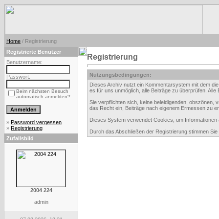
Home
/ Registrierung
Registrierte Benutzer
Registrierung
Benutzername:
Nutzungsbedingungen:
Passwort:
Dieses Archiv nutzt ein Kommentarsystem mit dem die
es für uns unmöglich, alle Beiträge zu überprüfen. All
Beim nächsten Besuch
automatisch anmelden?
Sie verpflichten sich, keine beleidigenden, obszönen,
das Recht ein, Beiträge nach eigenem Ermessen zu en
Dieses System verwendet Cookies, um Informationen au
»
Password vergessen
»
Registrierung
Durch das Abschließen der Registrierung stimmen Si
Zufallsbild
2004 224
admin