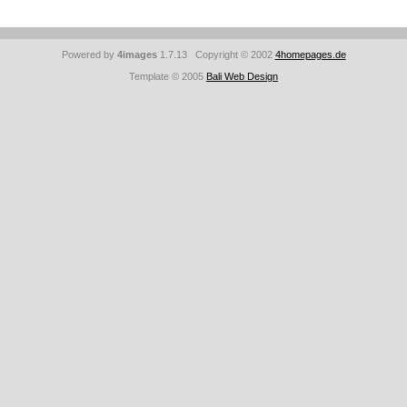
Powered by
4images
1.7.13 Copyright © 2002
4homepages.de
Template © 2005
Bali Web Design