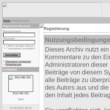
Home
/ Registrierung
Registrierte Benutzer
Registrierung
Benutzername:
Nutzungsbedingunge
Passwort:
Beim nächsten Besuch
Dieses Archiv nutzt e
automatisch anmelden?
Kommentare zu den Ei
»
Password vergessen
Administratoren dieser
»
Registrierung
Zufallsbild
Beiträge von diesem Sy
alle Beiträge zu überpr
des Autors aus und die
den Inhalt jedes Beitr
2012-ME-252
berti
07.08.2026, 06:19