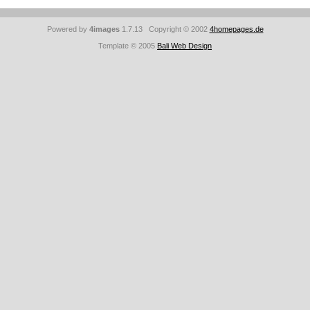
Powered by
4images
1.7.13 Copyright © 2002
4homepages.de
Template © 2005
Bali Web Design