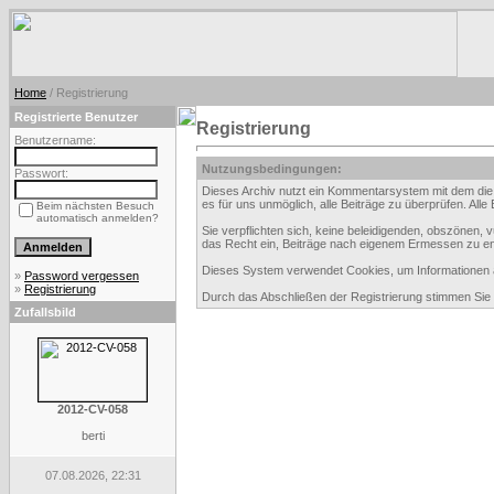
Home
/ Registrierung
Registrierte Benutzer
Registrierung
Benutzername:
Nutzungsbedingungen:
Passwort:
Dieses Archiv nutzt ein Kommentarsystem mit dem die
es für uns unmöglich, alle Beiträge zu überprüfen. All
Beim nächsten Besuch
automatisch anmelden?
Sie verpflichten sich, keine beleidigenden, obszönen,
das Recht ein, Beiträge nach eigenem Ermessen zu en
Dieses System verwendet Cookies, um Informationen au
»
Password vergessen
»
Registrierung
Durch das Abschließen der Registrierung stimmen Si
Zufallsbild
2012-CV-058
berti
07.08.2026, 22:31