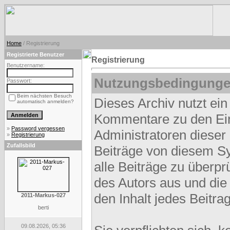
Home
/ Registrierung
Registrierte Benutzer
Registrierung
Benutzername:
Nutzungsbedingunge
Passwort:
Beim nächsten Besuch
Dieses Archiv nutzt e
automatisch anmelden?
Kommentare zu den Ei
»
Password vergessen
Administratoren dieser
»
Registrierung
Zufallsbild
Beiträge von diesem Sy
alle Beiträge zu überpr
des Autors aus und die
den Inhalt jedes Beitr
2011-Markus-027
berti
09.08.2026, 05:36