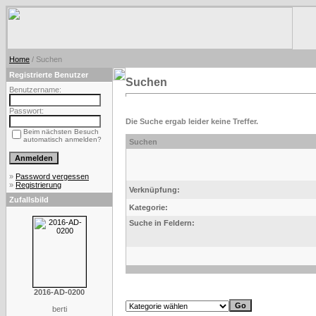
Home
/ Suchen
Registrierte Benutzer
Suchen
Benutzername:
Passwort:
Die Suche ergab leider keine Treffer.
Beim nächsten Besuch
automatisch anmelden?
Suchen
»
Password vergessen
»
Registrierung
Verknüpfung:
Zufallsbild
Kategorie:
Suche in Feldern:
2016-AD-0200
berti