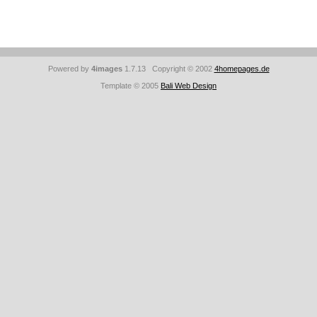
Powered by
4images
1.7.13 Copyright © 2002
4homepages.de
Template © 2005
Bali Web Design