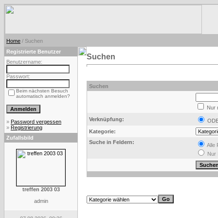
Home
/ Suchen
Registrierte Benutzer
Suchen
Benutzername:
Passwort:
Suchen
Beim nächsten Besuch
automatisch anmelden?
Nur 
Verknüpfung:
OD
»
Password vergessen
»
Registrierung
Kategorie:
Zufallsbild
Suche in Feldern:
Alle 
Nur 
treffen 2003 03
admin