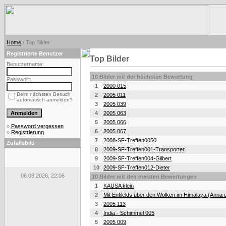
Home
/ Top Bilder
Registrierte Benutzer
Top Bilder
Benutzername:
10 Bilder mit der höchsten Bewertung
Passwort:
1
2000 015
Beim nächsten Besuch
2
2005 011
automatisch anmelden?
3
2005 039
4
2005 063
5
2005 066
»
Password vergessen
6
2005 067
»
Registrierung
7
2008-SF-Treffen0050
Zufallsbild
8
2009-SF-Treffen001-Transporter
9
2009-SF-Treffen004-Gilbert
10
2009-SF-Treffen012-Dieter
06.08.2026, 22:06
10 Bilder mit den meisten Bewertungen
1
KAUSA klein
2
Mit Enfilelds über den Wolken im Himalaya (Anna 
3
2005 113
4
India - Schimmel 005
5
2005 009