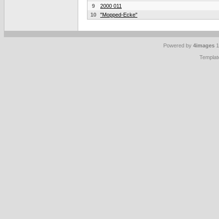
9
2000 011
10
"Mopped-Ecke"
Powered by
4images
1
Templat