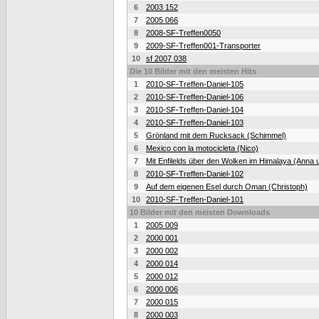
6
2003 152
7
2005 066
8
2008-SF-Treffen0050
9
2009-SF-Treffen001-Transporter
10
sf 2007 038
Die 10 Bilder mit den meisten Hits
1
2010-SF-Treffen-Daniel-105
2
2010-SF-Treffen-Daniel-106
3
2010-SF-Treffen-Daniel-104
4
2010-SF-Treffen-Daniel-103
5
Grönland mit dem Rucksack (Schimmel)
6
Mexico con la motocicleta (Nico)
7
Mit Enfilelds über den Wolken im Himalaya (Anna 
8
2010-SF-Treffen-Daniel-102
9
Auf dem eigenen Esel durch Oman (Christoph)
10
2010-SF-Treffen-Daniel-101
10 Bilder mit den meisten Downloads
1
2005 009
2
2000 001
3
2000 002
4
2000 014
5
2000 012
6
2000 006
7
2000 015
8
2000 003