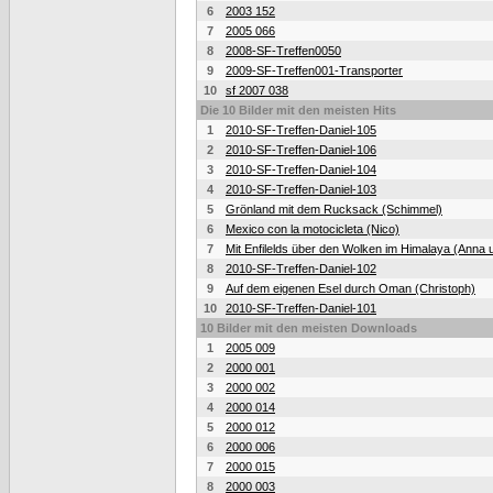
6
2003 152
7
2005 066
8
2008-SF-Treffen0050
9
2009-SF-Treffen001-Transporter
10
sf 2007 038
Die 10 Bilder mit den meisten Hits
1
2010-SF-Treffen-Daniel-105
2
2010-SF-Treffen-Daniel-106
3
2010-SF-Treffen-Daniel-104
4
2010-SF-Treffen-Daniel-103
5
Grönland mit dem Rucksack (Schimmel)
6
Mexico con la motocicleta (Nico)
7
Mit Enfilelds über den Wolken im Himalaya (Anna 
8
2010-SF-Treffen-Daniel-102
9
Auf dem eigenen Esel durch Oman (Christoph)
10
2010-SF-Treffen-Daniel-101
10 Bilder mit den meisten Downloads
1
2005 009
2
2000 001
3
2000 002
4
2000 014
5
2000 012
6
2000 006
7
2000 015
8
2000 003