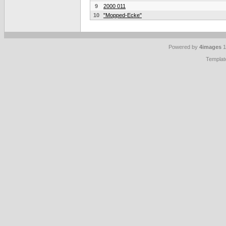
9
2000 011
10
"Mopped-Ecke"
Powered by
4images
1
Templat