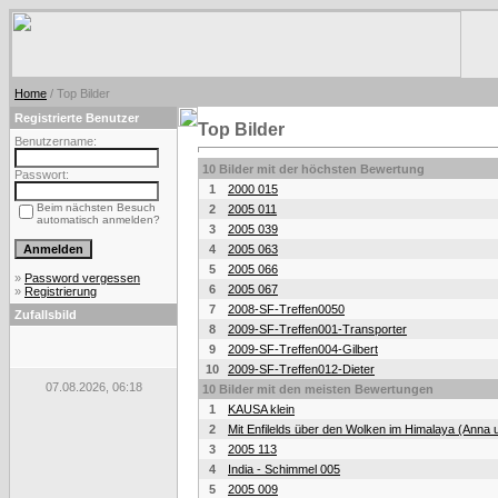
Home
/ Top Bilder
Registrierte Benutzer
Top Bilder
Benutzername:
10 Bilder mit der höchsten Bewertung
Passwort:
1
2000 015
Beim nächsten Besuch
2
2005 011
automatisch anmelden?
3
2005 039
4
2005 063
5
2005 066
»
Password vergessen
6
2005 067
»
Registrierung
7
2008-SF-Treffen0050
Zufallsbild
8
2009-SF-Treffen001-Transporter
9
2009-SF-Treffen004-Gilbert
10
2009-SF-Treffen012-Dieter
07.08.2026, 06:18
10 Bilder mit den meisten Bewertungen
1
KAUSA klein
2
Mit Enfilelds über den Wolken im Himalaya (Anna 
3
2005 113
4
India - Schimmel 005
5
2005 009